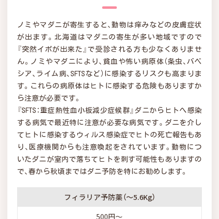
ノミやマダニが寄生すると、動物は痒みなどの皮膚症状
が出ます。北海道はマダニの寄生が多い地域ですので
『突然イボが出来た』で受診される方も少なくありませ
ん。ノミやマダニにより、貧血や怖い病原体（条虫、バベ
シア、ライム病、SFTSなど）に感染するリスクも高まりま
す。これらの病原体はヒトに感染する危険もありますか
ら注意が必要です。
『SFTS：重症熱性血小板減少症候群』ダニからヒトへ感染
する病気で最近特に注意が必要な病気です。ダニを介し
てヒトに感染するウィルス感染症でヒトの死亡報告もあ
り、医療機関からも注意喚起をされています。動物につ
いたダニが室内で落ちてヒトを刺す可能性もありますの
で、春から秋頃まではダニ予防を特にお勧めします。
フィラリア予防薬（～5.6Kg）
500円～