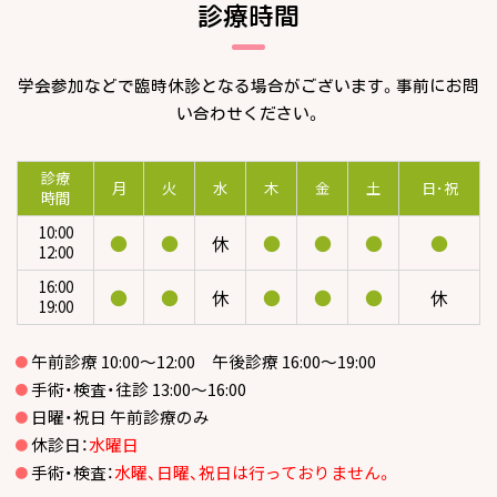
診療時間
学会参加などで臨時休診となる場合がございます。事前にお問
い合わせください。
診療
月
火
水
木
金
土
日･祝
時間
10:00
●
●
休
●
●
●
●
12:00
16:00
●
●
休
●
●
●
休
19:00
午前診療 10:00～12:00 午後診療 16:00～19:00
手術・検査・往診 13:00～16:00
日曜・祝日 午前診療のみ
休診日：
水曜日
手術・検査：
水曜、日曜、祝日は行っておりません。